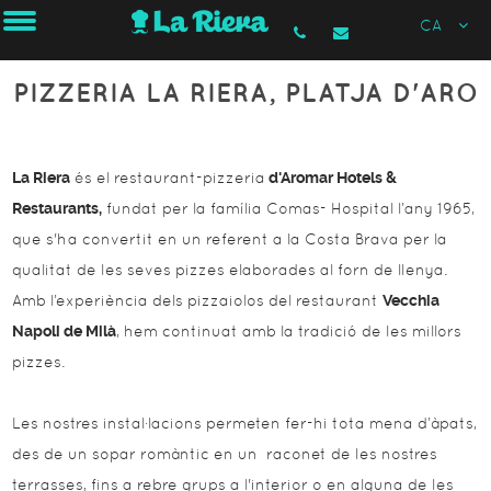
CA
PIZZERIA LA RIERA, PLATJA D'ARO
La Riera
és el restaurant-pizzeria
d'Aromar Hotels &
Restaurants,
fundat per la família Comas- Hospital l’any 1965,
que s'ha convertit en un referent a la Costa Brava per la
qualitat de les seves pizzes elaborades al forn de llenya.
Amb l’experiència dels pizzaiolos del restaurant
Vecchia
Napoli de Milà
, hem continuat amb la tradició de les millors
pizzes.
Les nostres instal·lacions permeten fer-hi tota mena d’àpats,
des de un sopar romàntic en un raconet de les nostres
terrasses, fins a rebre grups a l'interior o en alguna de les