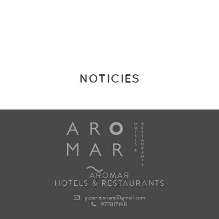
NOTICIES
AROMAR
HOTELS & RESTAURANTS
pizzerialariera@gmail.com
972817190